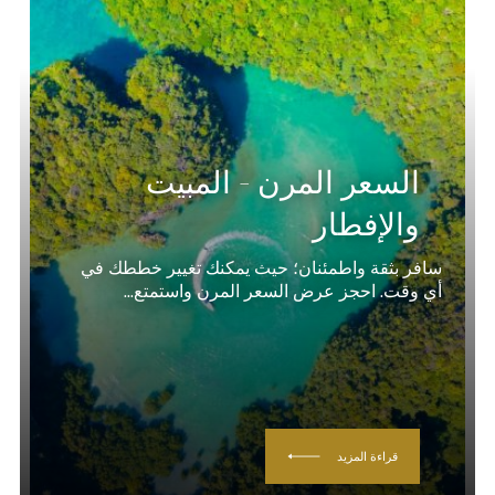
السعر المرن - المبيت
والإفطار
سافر بثقة واطمئنان؛ حيث يمكنك تغيير خططك في
أي وقت. احجز عرض السعر المرن واستمتع...
قراءة المزيد