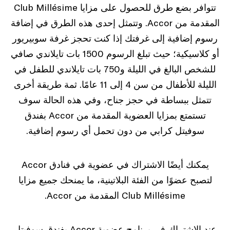
تتوافر بضع طرق للحصول على مزايا Club Millésime
المقدمة من Accor. وتتمثل إحدى هذه الطرق في إضافة
رسوم إضافية إلى غرفتك إذا كنت تحجز غرفة سوبيريور
أو كلاسيكية؛ حيث تبلغ الرسوم 1500 بات تايلاندي صافي
للشخص البالغ في الليلة و750 بات تايلاندي للطفل في
الليلة للأطفال من سن 4 إلى 11 عامًا. ثمة طريقة أخرى
تتمثل ببساطة في حجز جناح، وفي هذه الحالة سوف
تستمتع بمزايا العضوية المقدمة من Accor بفندق
سوفيتل كرابي من دون تحمل أي رسوم إضافية.
يمكنك أيضًا الاشتراك في عضوية في فنادق Accor
لتصبح عضوًا من الفئة البلاتينية، ما يمنحك جميع مزايا
Club Millésime المقدمة من Accor.
عند الاشتراك في برنامج عضوية Accor بفندق سوفيتل