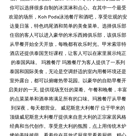
你可以选择很多自制的冰淇淋和点心。在其中一个最受
欢迎的场所，Koh Poda泳池餐厅和酒吧，享受壮观的安
达曼日落，特色鸡尾酒和简单的美食菜单。选择俱乐部
住宿的客人可以进入豪华的米乐西姆俱乐部，该俱乐部
从早餐开始全天开放，每晚都有欢乐时光。甲米索菲特
酒店还提供泰国烹饪课程，让客人可以在家里展示纯正
的泰国风味。 玛雅餐厅 玛雅餐厅为客人提供了一系列
泰国和国际美食，无论是空调舒适的室内用餐环境还是
室外露台，都可以俯瞰热带花园。以豪华的自助早餐开
启美好的一天, 提供现场烹饪的菜肴。午餐和晚餐，丰富
的点菜菜单和酒单将满足所有的口味。玛雅餐厅从早餐
到深夜，每天都营业。 威尼斯意大利餐厅 位于甲米的
顶级威尼斯意大利餐厅提供来自意大利的正宗家居风格
经典和当代创作。享受意大利的氛围，点上用传统木炉
烤的美味披萨，看着你在开放式厨房里看着厨师。精心