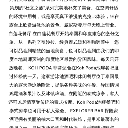
策划的“杜文之旅”系列完美地补充了美食。在空调舒适
的环境中用餐，或是享受真正浪漫的克拉比体验，坐在
露台上欣赏游泳池的景色。威尼斯餐厅每天晚上营业。
白莲花餐厅 在白莲花餐厅开始泰国和印度难忘的烹饪之
旅。从一系列辛辣沙拉、经典泰式汤和香咖喱菜中，您
可以品尝到精致的当地美食，也可以品尝到由我们的印
度本地厨师烹制的印度地区最爱的异国风味。每天只开
放晚餐。 KOH PODA 非常适合在Koh Poda池畔餐吧度
过轻松的一天。这家游泳池酒吧和休闲餐厅位于泰国最
大的露天游泳池附近，提供各种美味的午餐、异国情调
鸡尾酒和果汁以及冰镇啤酒。在附近的泰式凉亭，客人
还可以尽情享受传统的泰式按摩。Koh Poda池畔餐吧和
泰式凉亭也可用于私人聚会。 EXPLORER BAR 探险家
酒吧拥有美丽的柚木口音和时代装饰，是甲米最著名的
酒吧之一，是日夜放松的完美场所。享受咖啡和糕点、