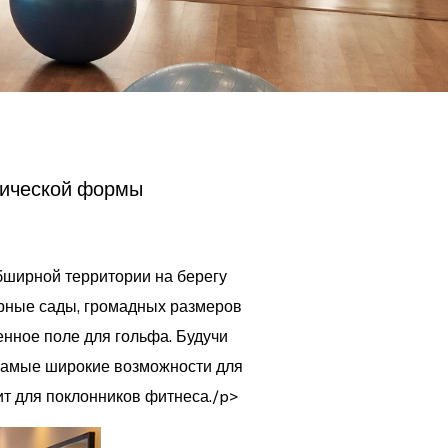
зической формы
бширной территории на берегу
ирные сады, громадных размеров
нное поле для гольфа. Будучи
 самые широкие возможности для
ит для поклонников фитнеса./p>