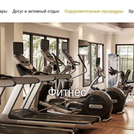
бары
Досуг и активный отдых
Оздоровительные процедуры
Sp
Фитнес