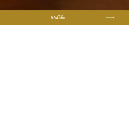
จองโต๊ะ
หน้าหลัก
ร้านอาหารและบาร์
ห้องอาหารอิตาเลียน เวเนเซีย
ห้องอาหาร
สัมผัสประสบการณ์มื้ออาหารสุดประทับใจไม่รู้ลืม
ห้องอาหารอิตาเลียน เวเนเซีย
เป็นห้องอาหาร
แนะนำที่เป็น ซิกเนเจอร์ของ
โซฟิเทลรีสอร์ท
ที่นำ
จุดเด่นของรสชาติอาหารที่เป็นสไตล์อิตาเลียนต้น
ตำรับมาพร้อมเสิร์ฟ ณ หาดคลองม่วง จังหวัด
กระบี่ ในสไตล์โฮมเมดแบบเรียบง่าย และเมนูร่วม
สมัยที่รังสรรค์ขึ้นเป็นพิเศษ พร้อมสัมผัส