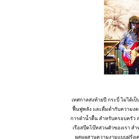
เทศกาลส่งท้ายปี กระบี่ ไม่ได้เ
ฟื้นฟูพลัง และดื่มด่ำกับความ
การดำน้ำตื้น สำหรับครอบครัว 
เรือสปีดโบ๊ทส่วนตัวของเรา สำ
ผสมผสานความงามแบบฝรั่งเศส