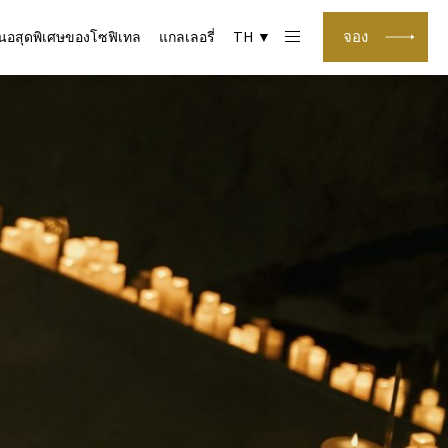
จอง
สนอสุดพิเศษของโซฟิเทล
แกลเลอรี่
TH ▼