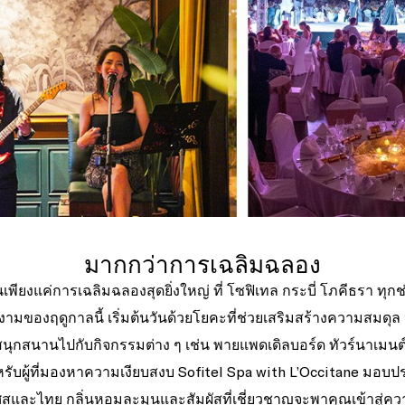
มากกว่าการเฉลิมฉลอง
ป็นเพียงแค่การเฉลิมฉลองสุดยิ่งใหญ่ ที่ โซฟิเทล กระบี่ โภคีธรา 
งดงามของฤดูกาลนี้ เริ่มต้นวันด้วยโยคะที่ช่วยเสริมสร้างความสมด
สนุกสนานไปกับกิจกรรมต่าง ๆ เช่น พายแพดเดิลบอร์ด ทัวร์นาเมนต
หรับผู้ที่มองหาความเงียบสงบ Sofitel Spa with L’Occitane มอบปร
และไทย กลิ่นหอมละมุนและสัมผัสที่เชี่ยวชาญจะพาคุณเข้าสู่ค