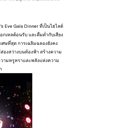
r’s Eve Gala Dinner ที่เป็นไฮไลต์
อกเทลต้อนรับ และดื่มด่ำกับเสียง
ิเศษที่สุด การเฉลิมฉลองยังคง
ี่ส่องสว่างบนท้องฟ้า สร้างความ
งความหรูหราและพลังแห่งความ
รัก