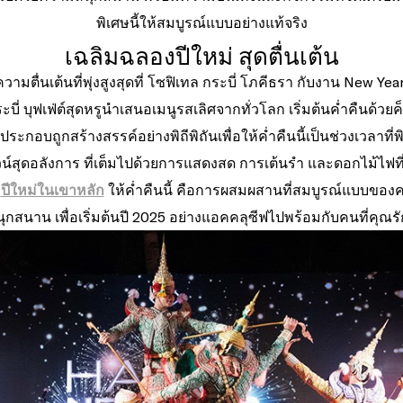
พิเศษนี้ให้สมบูรณ์แบบอย่างแท้จริง
เฉลิมฉลองปีใหม่ สุดตื่นเต้น
ความตื่นเต้นที่พุ่งสูงสุดที่ โซฟิเทล กระบี่ โภคีธรา กับงาน New Yea
่ บุฟเฟ่ต์สุดหรูนำเสนอเมนูรสเลิศจากทั่วโลก เริ่มต้นค่ำคืนด้วยค็
กอบถูกสร้างสรรค์อย่างพิถีพิถันเพื่อให้ค่ำคืนนี้เป็นช่วงเวลาที่พ
าวน์สุดอลังการ ที่เต็มไปด้วยการแสดงสด การเต้นรำ และดอกไม้ไฟท
บ
ปีใหม่ในเขาหลัก
ให้ค่ำคืนนี้ คือการผสมผสานที่สมบูรณ์แบบขอ
ุกสนาน เพื่อเริ่มต้นปี 2025 อย่างแอคคลุซีฟไปพร้อมกับคนที่คุณ