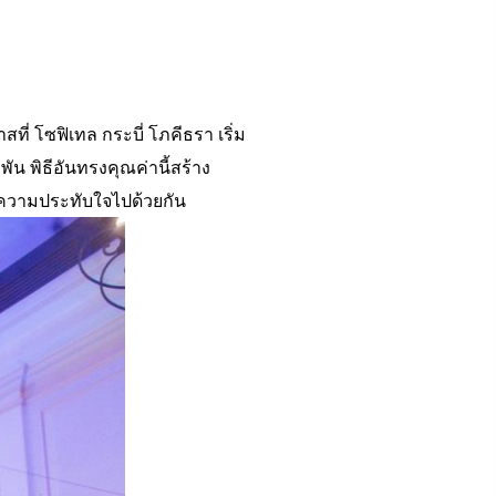
่ โซฟิเทล กระบี่ โภคีธรา เริ่ม
น พิธีอันทรงคุณค่านี้สร้าง
ะความประทับใจไปด้วยกัน