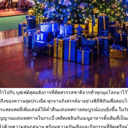
ด่ำไปกับ บุฟเฟ่ต์สุดอลังการที่คัดสรรรสชาติจากทั่วทุกมุมโลกมาไว
ถึงของหวานสุดประณีต ทุกจานรังสรรค์มาอย่างพิถีพิถันเพื่อตอบโ
ดงสดที่เพิ่มเสน่ห์ให้ค่ำคืนแห่งเทศกาลสมบูรณ์แบบยิ่งขึ้น ในว
ิตวิญญาณแห่งเทศกาลในกระบี่ เพลิดเพลินกับเมนูอาหารดั้งเดิมที่เ
ปด้วยความสนุกสนาน พร้อมความบันเทิงและกิจกรรมที่จัดเตรียมไว้